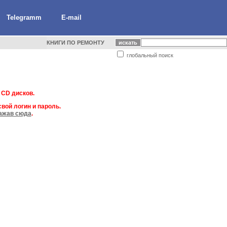
Telegramm
E-mail
КНИГИ ПО РЕМОНТУ
глобальный поиск
 CD дисков.
вой логин и пароль.
ажав сюда
.