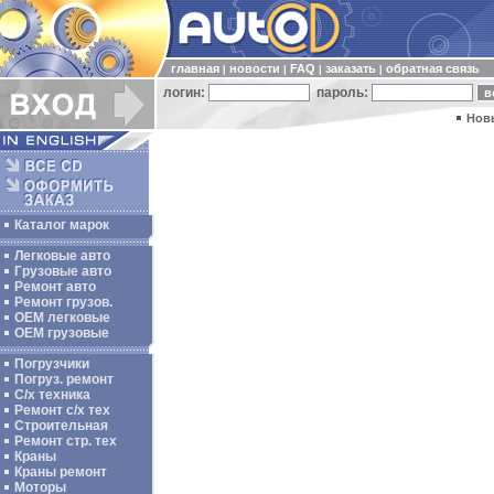
главная
новости
FAQ
заказать
обратная связь
|
|
|
|
логин:
пароль:
Нов
Каталог марок
Легковые авто
Грузовые авто
Ремонт авто
Ремонт грузов.
ОЕМ легковые
OEM грузовые
Погрузчики
Погруз. ремонт
С/х техника
Ремонт с/х тех
Строительная
Ремонт стр. тех
Краны
Краны ремонт
Моторы