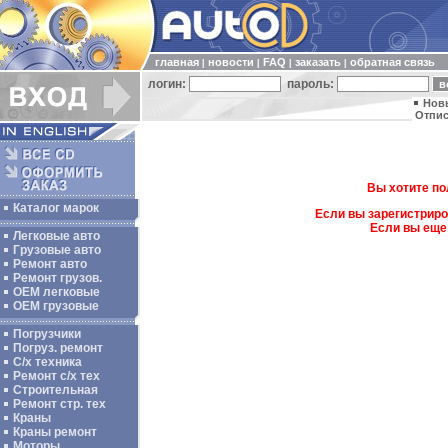
главная
новости
FAQ
заказать
обратная связь
|
|
|
|
логин:
пароль:
Нов
Отпис
Вы хотите по
Каталог марок
Если вы зарегистриро
Если вы еще
Легковые авто
Грузовые авто
Ремонт авто
Ремонт грузов.
ОЕМ легковые
OEM грузовые
Погрузчики
Погруз. ремонт
С/х техника
Ремонт с/х тех
Строительная
Ремонт стр. тех
Краны
Краны ремонт
Моторы