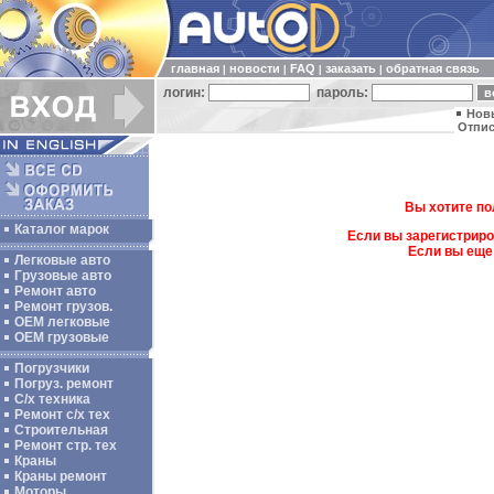
главная
новости
FAQ
заказать
обратная связь
|
|
|
|
логин:
пароль:
Нов
Отпис
Вы хотите по
Каталог марок
Если вы зарегистриро
Если вы еще
Легковые авто
Грузовые авто
Ремонт авто
Ремонт грузов.
ОЕМ легковые
OEM грузовые
Погрузчики
Погруз. ремонт
С/х техника
Ремонт с/х тех
Строительная
Ремонт стр. тех
Краны
Краны ремонт
Моторы