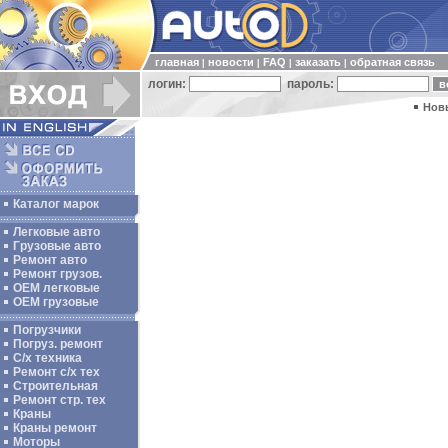
главная
новости
FAQ
заказать
обратная связь
|
|
|
|
логин:
пароль:
Нов
Каталог марок
Легковые авто
Грузовые авто
Ремонт авто
Ремонт грузов.
ОЕМ легковые
OEM грузовые
Погрузчики
Погруз. ремонт
С/х техника
Ремонт с/х тех
Строительная
Ремонт стр. тех
Краны
Краны ремонт
Моторы