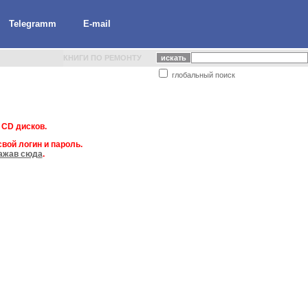
Telegramm
E-mail
КНИГИ ПО РЕМОНТУ
глобальный поиск
 CD дисков.
вой логин и пароль.
ажав сюда
.