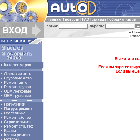
главная
новости
FAQ
заказать
обратная связь
|
|
|
|
логин:
пароль:
Нов
Отпис
Вы хотите по
Каталог марок
Если вы зарегистриро
Если вы еще
Легковые авто
Грузовые авто
Ремонт авто
Ремонт грузов.
ОЕМ легковые
OEM грузовые
Погрузчики
Погруз. ремонт
С/х техника
Ремонт с/х тех
Строительная
Ремонт стр. тех
Краны
Краны ремонт
Моторы