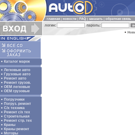
главная
новости
FAQ
заказать
обратная связь
|
|
|
|
логин:
пароль:
Нов
Каталог марок
Легковые авто
Грузовые авто
Ремонт авто
Ремонт грузов.
ОЕМ легковые
OEM грузовые
Погрузчики
Погруз. ремонт
С/х техника
Ремонт с/х тех
Строительная
Ремонт стр. тех
Краны
Краны ремонт
Моторы