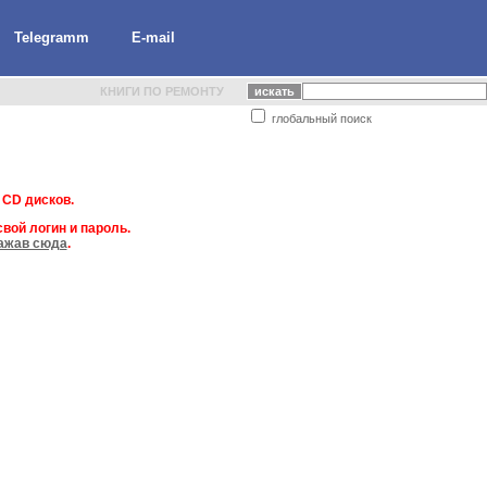
Telegramm
E-mail
КНИГИ ПО РЕМОНТУ
глобальный поиск
 CD дисков.
вой логин и пароль.
ажав сюда
.