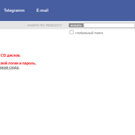
Telegramm
E-mail
КНИГИ ПО РЕМОНТУ
глобальный поиск
 CD дисков.
вой логин и пароль.
ажав сюда
.