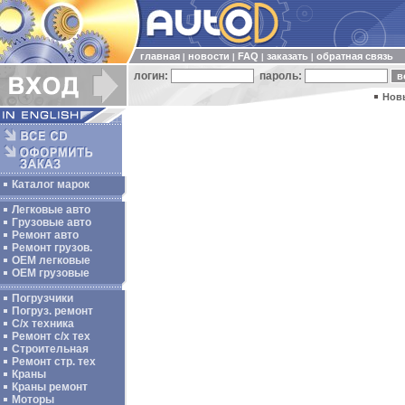
главная
новости
FAQ
заказать
обратная связь
|
|
|
|
логин:
пароль:
Нов
Каталог марок
Легковые авто
Грузовые авто
Ремонт авто
Ремонт грузов.
ОЕМ легковые
OEM грузовые
Погрузчики
Погруз. ремонт
С/х техника
Ремонт с/х тех
Строительная
Ремонт стр. тех
Краны
Краны ремонт
Моторы