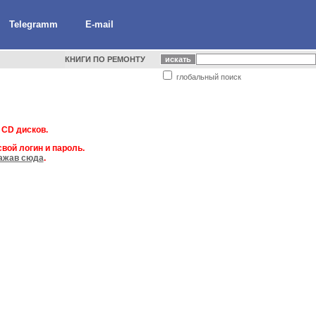
Telegramm
E-mail
КНИГИ ПО РЕМОНТУ
глобальный поиск
 CD дисков.
вой логин и пароль.
ажав сюда
.