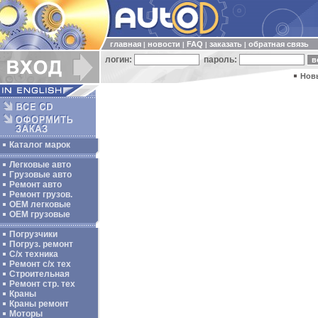
главная
новости
FAQ
заказать
обратная связь
|
|
|
|
логин:
пароль:
Нов
Каталог марок
Легковые авто
Грузовые авто
Ремонт авто
Ремонт грузов.
ОЕМ легковые
OEM грузовые
Погрузчики
Погруз. ремонт
С/х техника
Ремонт с/х тех
Строительная
Ремонт стр. тех
Краны
Краны ремонт
Моторы