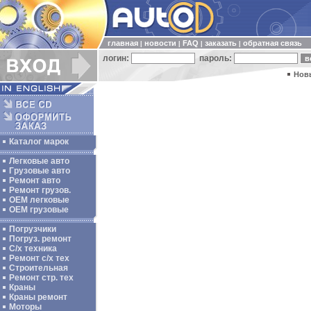
главная
новости
FAQ
заказать
обратная связь
|
|
|
|
логин:
пароль:
Нов
Каталог марок
Легковые авто
Грузовые авто
Ремонт авто
Ремонт грузов.
ОЕМ легковые
OEM грузовые
Погрузчики
Погруз. ремонт
С/х техника
Ремонт с/х тех
Строительная
Ремонт стр. тех
Краны
Краны ремонт
Моторы