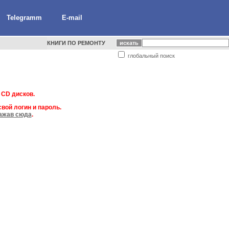
Telegramm
E-mail
КНИГИ ПО РЕМОНТУ
глобальный поиск
 CD дисков.
вой логин и пароль.
ажав сюда
.