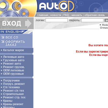
главная
новости
FAQ
заказать
обратная связь
|
|
|
|
логин:
пароль:
Нов
Отпис
Вы хотите по
Каталог марок
Если вы зарегистриро
Если вы еще
Легковые авто
Грузовые авто
Ремонт авто
Ремонт грузов.
ОЕМ легковые
OEM грузовые
Погрузчики
Погруз. ремонт
С/х техника
Ремонт с/х тех
Строительная
Ремонт стр. тех
Краны
Краны ремонт
Моторы