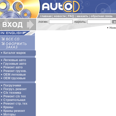
главная
новости
FAQ
заказать
обратная связь
|
|
|
|
логин:
пароль:
Нов
Каталог марок
Легковые авто
Грузовые авто
Ремонт авто
Ремонт грузов.
ОЕМ легковые
OEM грузовые
Погрузчики
Погруз. ремонт
С/х техника
Ремонт с/х тех
Строительная
Ремонт стр. тех
Краны
Краны ремонт
Моторы