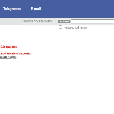
Telegramm
E-mail
КНИГИ ПО РЕМОНТУ
глобальный поиск
 CD дисков.
вой логин и пароль.
ажав сюда
.