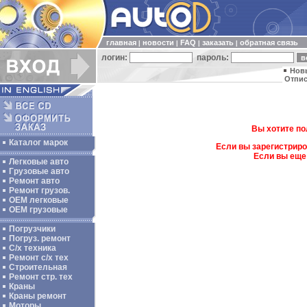
главная
новости
FAQ
заказать
обратная связь
|
|
|
|
логин:
пароль:
Нов
Отпис
Вы хотите по
Каталог марок
Если вы зарегистриро
Если вы еще
Легковые авто
Грузовые авто
Ремонт авто
Ремонт грузов.
ОЕМ легковые
OEM грузовые
Погрузчики
Погруз. ремонт
С/х техника
Ремонт с/х тех
Строительная
Ремонт стр. тех
Краны
Краны ремонт
Моторы