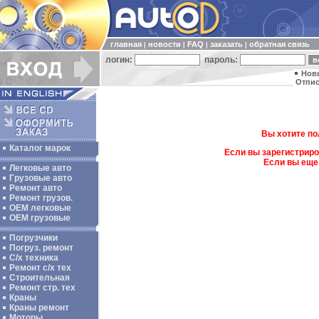
главная
новости
FAQ
заказать
обратная связь
|
|
|
|
логин:
пароль:
Нов
Отпис
Вы хотите по
Каталог марок
Если вы зарегистриро
Если вы еще
Легковые авто
Грузовые авто
Ремонт авто
Ремонт грузов.
ОЕМ легковые
OEM грузовые
Погрузчики
Погруз. ремонт
С/х техника
Ремонт с/х тех
Строительная
Ремонт стр. тех
Краны
Краны ремонт
Моторы