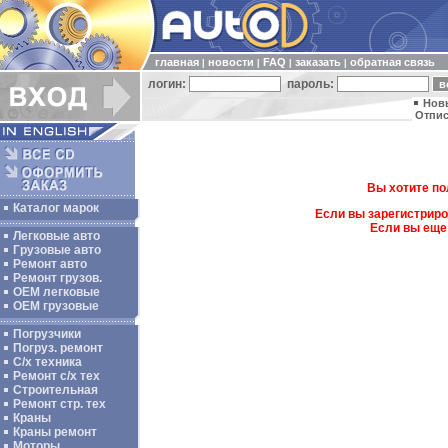
главная
новости
FAQ
заказать
обратная связь
|
|
|
|
логин:
пароль:
Нов
Отпис
Вы хотите по
Каталог марок
Если вы зарегистриро
Если вы еще
Легковые авто
Грузовые авто
Ремонт авто
Ремонт грузов.
ОЕМ легковые
OEM грузовые
Погрузчики
Погруз. ремонт
С/х техника
Ремонт с/х тех
Строительная
Ремонт стр. тех
Краны
Краны ремонт
Моторы