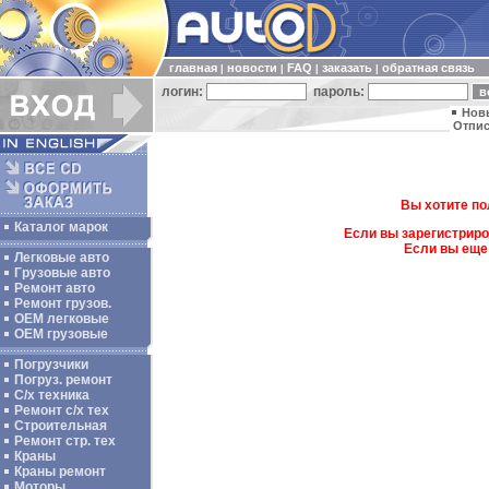
главная
новости
FAQ
заказать
обратная связь
|
|
|
|
логин:
пароль:
Нов
Отпис
Вы хотите по
Каталог марок
Если вы зарегистриро
Если вы еще
Легковые авто
Грузовые авто
Ремонт авто
Ремонт грузов.
ОЕМ легковые
OEM грузовые
Погрузчики
Погруз. ремонт
С/х техника
Ремонт с/х тех
Строительная
Ремонт стр. тех
Краны
Краны ремонт
Моторы