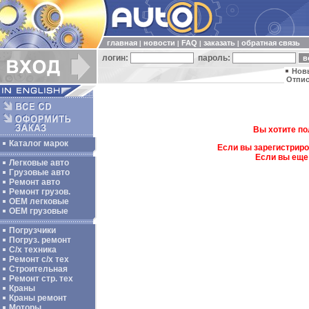
главная
новости
FAQ
заказать
обратная связь
|
|
|
|
логин:
пароль:
Нов
Отпис
Вы хотите по
Каталог марок
Если вы зарегистриро
Если вы еще
Легковые авто
Грузовые авто
Ремонт авто
Ремонт грузов.
ОЕМ легковые
OEM грузовые
Погрузчики
Погруз. ремонт
С/х техника
Ремонт с/х тех
Строительная
Ремонт стр. тех
Краны
Краны ремонт
Моторы