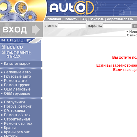
главная
новости
FAQ
заказать
обратная связь
|
|
|
|
логин:
пароль:
Нов
Отпис
Вы хотите по
Каталог марок
Если вы зарегистриро
Если вы еще
Легковые авто
Грузовые авто
Ремонт авто
Ремонт грузов.
ОЕМ легковые
OEM грузовые
Погрузчики
Погруз. ремонт
С/х техника
Ремонт с/х тех
Строительная
Ремонт стр. тех
Краны
Краны ремонт
Моторы