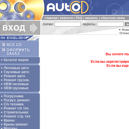
главная
новости
FAQ
заказать
обратная связь
|
|
|
|
логин:
пароль:
Нов
Отпис
Вы хотите по
Каталог марок
Если вы зарегистриро
Если вы еще
Легковые авто
Грузовые авто
Ремонт авто
Ремонт грузов.
ОЕМ легковые
OEM грузовые
Погрузчики
Погруз. ремонт
С/х техника
Ремонт с/х тех
Строительная
Ремонт стр. тех
Краны
Краны ремонт
Моторы