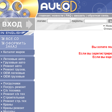
главная
новости
FAQ
заказать
обратная связь
|
|
|
|
логин:
пароль:
Нов
Отпис
Вы хотите по
Каталог марок
Если вы зарегистриро
Если вы еще
Легковые авто
Грузовые авто
Ремонт авто
Ремонт грузов.
ОЕМ легковые
OEM грузовые
Погрузчики
Погруз. ремонт
С/х техника
Ремонт с/х тех
Строительная
Ремонт стр. тех
Краны
Краны ремонт
Моторы