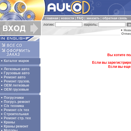
главная
новости
FAQ
заказать
обратная связь
|
|
|
|
логин:
пароль:
Нов
Отпис
Вы хотите по
Каталог марок
Если вы зарегистриро
Если вы еще
Легковые авто
Грузовые авто
Ремонт авто
Ремонт грузов.
ОЕМ легковые
OEM грузовые
Погрузчики
Погруз. ремонт
С/х техника
Ремонт с/х тех
Строительная
Ремонт стр. тех
Краны
Краны ремонт
Моторы