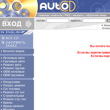
главная
новости
FAQ
заказать
обратная связь
|
|
|
|
логин:
пароль:
Нов
Отпис
Вы хотите по
Каталог марок
Если вы зарегистриро
Если вы еще
Легковые авто
Грузовые авто
Ремонт авто
Ремонт грузов.
ОЕМ легковые
OEM грузовые
Погрузчики
Погруз. ремонт
С/х техника
Ремонт с/х тех
Строительная
Ремонт стр. тех
Краны
Краны ремонт
Моторы