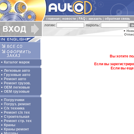
главная
новости
FAQ
заказать
обратная связь
|
|
|
|
логин:
пароль:
Нов
Отпис
Вы хотите по
Каталог марок
Если вы зарегистриро
Если вы еще
Легковые авто
Грузовые авто
Ремонт авто
Ремонт грузов.
ОЕМ легковые
OEM грузовые
Погрузчики
Погруз. ремонт
С/х техника
Ремонт с/х тех
Строительная
Ремонт стр. тех
Краны
Краны ремонт
Моторы