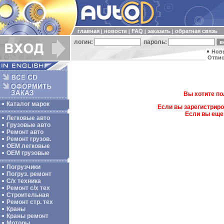
главная
новости
FAQ
заказать
обратная связь
|
|
|
|
логин:
пароль:
Нов
Отпис
Вы хотите по
Каталог марок
Если вы зарегистриро
Если вы еще
Легковые авто
Грузовые авто
Ремонт авто
Ремонт грузов.
ОЕМ легковые
OEM грузовые
Погрузчики
Погруз. ремонт
С/х техника
Ремонт с/х тех
Строительная
Ремонт стр. тех
Краны
Краны ремонт
Моторы