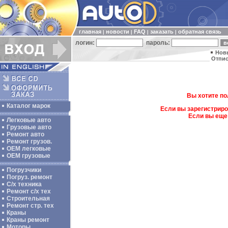
главная
новости
FAQ
заказать
обратная связь
|
|
|
|
логин:
пароль:
Нов
Отпис
Вы хотите по
Каталог марок
Если вы зарегистриро
Если вы еще
Легковые авто
Грузовые авто
Ремонт авто
Ремонт грузов.
ОЕМ легковые
OEM грузовые
Погрузчики
Погруз. ремонт
С/х техника
Ремонт с/х тех
Строительная
Ремонт стр. тех
Краны
Краны ремонт
Моторы