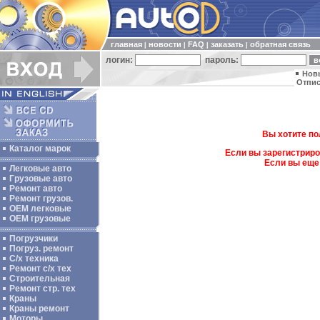
главная
новости
FAQ
заказать
обратная связь
|
|
|
|
логин:
пароль:
Нов
Отпис
Вы хотите по
Каталог марок
Если вы зарегистриро
Если вы еще
Легковые авто
Грузовые авто
Ремонт авто
Ремонт грузов.
ОЕМ легковые
OEM грузовые
Погрузчики
Погруз. ремонт
С/х техника
Ремонт с/х тех
Строительная
Ремонт стр. тех
Краны
Краны ремонт
Моторы