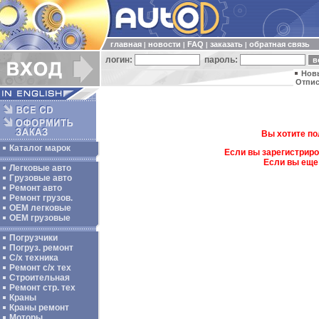
главная
новости
FAQ
заказать
обратная связь
|
|
|
|
логин:
пароль:
Нов
Отпис
Вы хотите по
Каталог марок
Если вы зарегистриро
Если вы еще
Легковые авто
Грузовые авто
Ремонт авто
Ремонт грузов.
ОЕМ легковые
OEM грузовые
Погрузчики
Погруз. ремонт
С/х техника
Ремонт с/х тех
Строительная
Ремонт стр. тех
Краны
Краны ремонт
Моторы