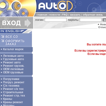
главная
новости
FAQ
заказать
обратная связь
|
|
|
|
логин:
пароль:
Нов
Отпис
Вы хотите по
Каталог марок
Если вы зарегистриро
Если вы еще
Легковые авто
Грузовые авто
Ремонт авто
Ремонт грузов.
ОЕМ легковые
OEM грузовые
Погрузчики
Погруз. ремонт
С/х техника
Ремонт с/х тех
Строительная
Ремонт стр. тех
Краны
Краны ремонт
Моторы