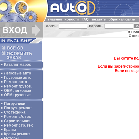
главная
новости
FAQ
заказать
обратная связь
|
|
|
|
логин:
пароль:
Нов
Отпис
Вы хотите по
Каталог марок
Если вы зарегистриро
Если вы еще
Легковые авто
Грузовые авто
Ремонт авто
Ремонт грузов.
ОЕМ легковые
OEM грузовые
Погрузчики
Погруз. ремонт
С/х техника
Ремонт с/х тех
Строительная
Ремонт стр. тех
Краны
Краны ремонт
Моторы