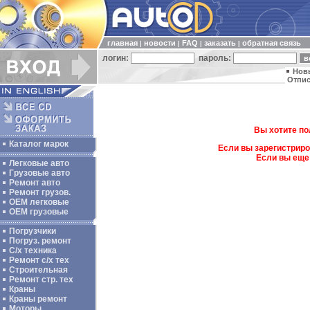
главная
новости
FAQ
заказать
обратная связь
|
|
|
|
логин:
пароль:
Нов
Отпис
Вы хотите по
Каталог марок
Если вы зарегистриро
Если вы еще
Легковые авто
Грузовые авто
Ремонт авто
Ремонт грузов.
ОЕМ легковые
OEM грузовые
Погрузчики
Погруз. ремонт
С/х техника
Ремонт с/х тех
Строительная
Ремонт стр. тех
Краны
Краны ремонт
Моторы