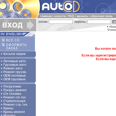
главная
новости
FAQ
заказать
обратная связь
|
|
|
|
логин:
пароль:
Нов
Отпис
Вы хотите по
Каталог марок
Если вы зарегистриро
Если вы еще
Легковые авто
Грузовые авто
Ремонт авто
Ремонт грузов.
ОЕМ легковые
OEM грузовые
Погрузчики
Погруз. ремонт
С/х техника
Ремонт с/х тех
Строительная
Ремонт стр. тех
Краны
Краны ремонт
Моторы