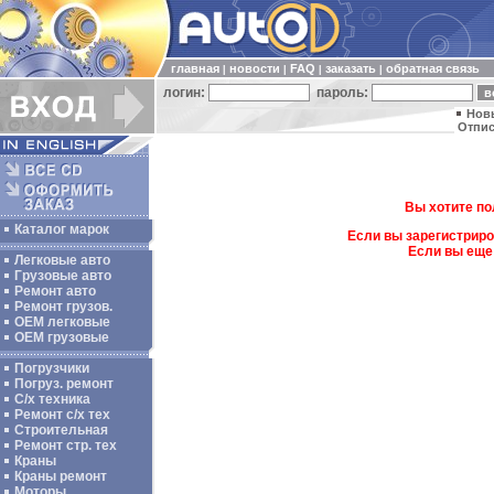
главная
новости
FAQ
заказать
обратная связь
|
|
|
|
логин:
пароль:
Нов
Отпис
Вы хотите по
Каталог марок
Если вы зарегистриро
Если вы еще
Легковые авто
Грузовые авто
Ремонт авто
Ремонт грузов.
ОЕМ легковые
OEM грузовые
Погрузчики
Погруз. ремонт
С/х техника
Ремонт с/х тех
Строительная
Ремонт стр. тех
Краны
Краны ремонт
Моторы