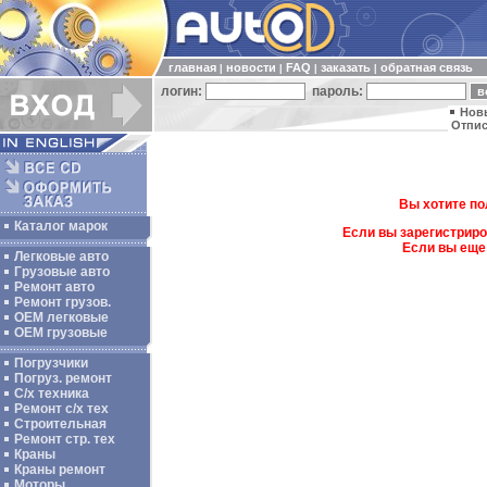
главная
новости
FAQ
заказать
обратная связь
|
|
|
|
логин:
пароль:
Нов
Отпис
Вы хотите по
Каталог марок
Если вы зарегистриро
Если вы еще
Легковые авто
Грузовые авто
Ремонт авто
Ремонт грузов.
ОЕМ легковые
OEM грузовые
Погрузчики
Погруз. ремонт
С/х техника
Ремонт с/х тех
Строительная
Ремонт стр. тех
Краны
Краны ремонт
Моторы