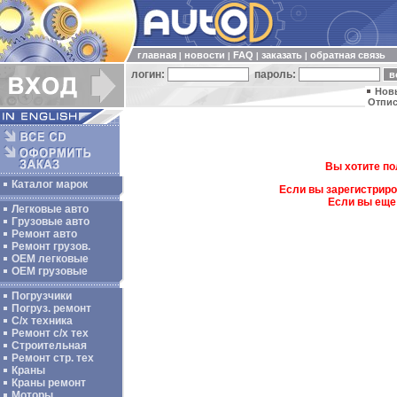
главная
новости
FAQ
заказать
обратная связь
|
|
|
|
логин:
пароль:
Нов
Отпис
Вы хотите по
Каталог марок
Если вы зарегистриро
Если вы еще
Легковые авто
Грузовые авто
Ремонт авто
Ремонт грузов.
ОЕМ легковые
OEM грузовые
Погрузчики
Погруз. ремонт
С/х техника
Ремонт с/х тех
Строительная
Ремонт стр. тех
Краны
Краны ремонт
Моторы