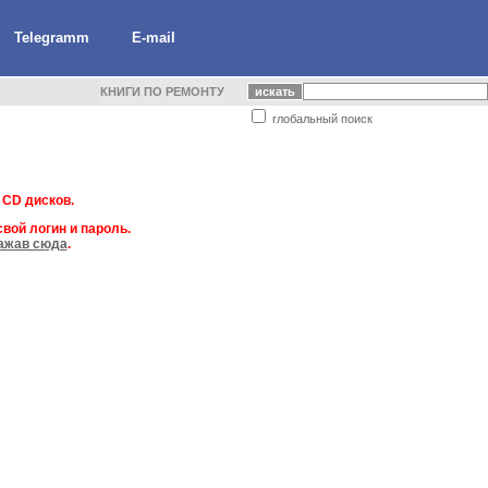
Telegramm
E-mail
КНИГИ ПО РЕМОНТУ
глобальный поиск
 CD дисков.
вой логин и пароль.
ажав сюда
.