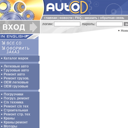
главная
новости
FAQ
заказать
обратная связь
|
|
|
|
логин:
пароль:
Нов
Каталог марок
Легковые авто
Грузовые авто
Ремонт авто
Ремонт грузов.
ОЕМ легковые
OEM грузовые
Погрузчики
Погруз. ремонт
С/х техника
Ремонт с/х тех
Строительная
Ремонт стр. тех
Краны
Краны ремонт
Моторы