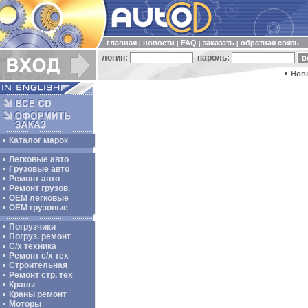
главная
новости
FAQ
заказать
обратная связь
|
|
|
|
логин:
пароль:
Нов
Каталог марок
Легковые авто
Грузовые авто
Ремонт авто
Ремонт грузов.
ОЕМ легковые
OEM грузовые
Погрузчики
Погруз. ремонт
С/х техника
Ремонт с/х тех
Строительная
Ремонт стр. тех
Краны
Краны ремонт
Моторы