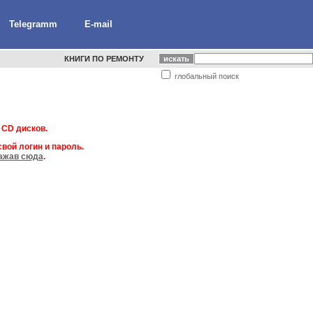
Telegramm
E-mail
КНИГИ ПО РЕМОНТУ
глобальный поиск
 CD дисков.
вой логин и пароль.
ажав сюда
.