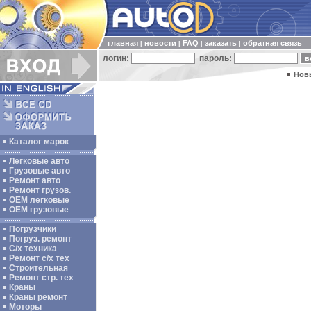
главная
новости
FAQ
заказать
обратная связь
|
|
|
|
логин:
пароль:
Нов
Каталог марок
Легковые авто
Грузовые авто
Ремонт авто
Ремонт грузов.
ОЕМ легковые
OEM грузовые
Погрузчики
Погруз. ремонт
С/х техника
Ремонт с/х тех
Строительная
Ремонт стр. тех
Краны
Краны ремонт
Моторы