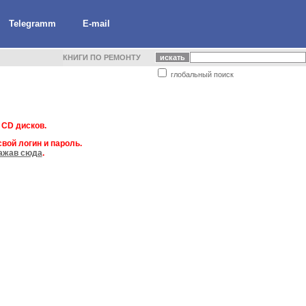
Telegramm
E-mail
КНИГИ ПО РЕМОНТУ
глобальный поиск
 CD дисков.
вой логин и пароль.
ажав сюда
.