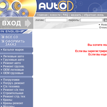
главная
новости
FAQ
заказать
обратная связь
|
|
|
|
логин:
пароль:
Нов
Отпис
Вы хотите по
Каталог марок
Если вы зарегистриро
Если вы еще
Легковые авто
Грузовые авто
Ремонт авто
Ремонт грузов.
ОЕМ легковые
OEM грузовые
Погрузчики
Погруз. ремонт
С/х техника
Ремонт с/х тех
Строительная
Ремонт стр. тех
Краны
Краны ремонт
Моторы