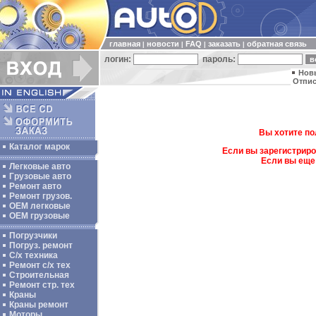
главная
новости
FAQ
заказать
обратная связь
|
|
|
|
логин:
пароль:
Нов
Отпис
Вы хотите по
Каталог марок
Если вы зарегистриро
Если вы еще
Легковые авто
Грузовые авто
Ремонт авто
Ремонт грузов.
ОЕМ легковые
OEM грузовые
Погрузчики
Погруз. ремонт
С/х техника
Ремонт с/х тех
Строительная
Ремонт стр. тех
Краны
Краны ремонт
Моторы