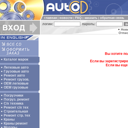
главная
новости
FAQ
заказать
обратная связь
|
|
|
|
логин:
пароль:
Нов
Отпис
Вы хотите по
Каталог марок
Если вы зарегистриро
Если вы еще
Легковые авто
Грузовые авто
Ремонт авто
Ремонт грузов.
ОЕМ легковые
OEM грузовые
Погрузчики
Погруз. ремонт
С/х техника
Ремонт с/х тех
Строительная
Ремонт стр. тех
Краны
Краны ремонт
Моторы