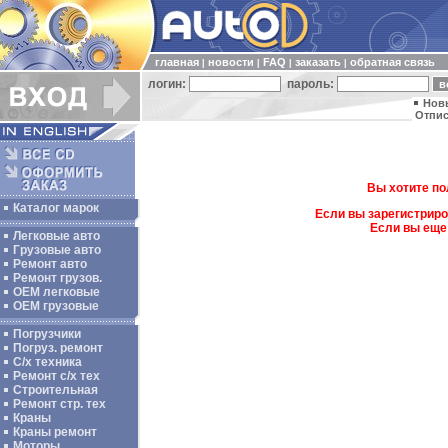
главная
новости
FAQ
заказать
обратная связь
|
|
|
|
логин:
пароль:
Нов
Отпис
Вы хотите по
Каталог марок
Если вы зарегистриро
Если вы еще
Легковые авто
Грузовые авто
Ремонт авто
Ремонт грузов.
ОЕМ легковые
OEM грузовые
Погрузчики
Погруз. ремонт
С/х техника
Ремонт с/х тех
Строительная
Ремонт стр. тех
Краны
Краны ремонт
Моторы