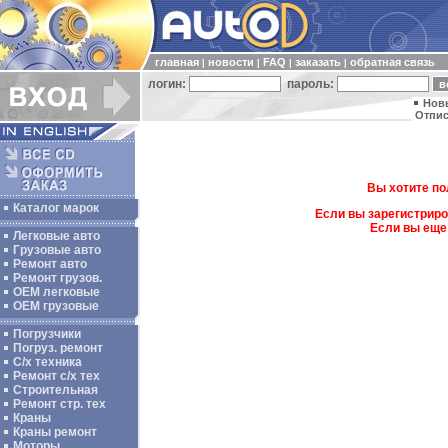
главная
новости
FAQ
заказать
обратная связь
|
|
|
|
логин:
пароль:
Нов
Отпис
Вы хотите по
Каталог марок
Если вы зарегистриро
Если вы еще
Легковые авто
Грузовые авто
Ремонт авто
Ремонт грузов.
ОЕМ легковые
OEM грузовые
Погрузчики
Погруз. ремонт
С/х техника
Ремонт с/х тех
Строительная
Ремонт стр. тех
Краны
Краны ремонт
Моторы