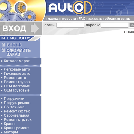
главная
новости
FAQ
заказать
обратная связь
|
|
|
|
логин:
пароль:
Нов
Каталог марок
Легковые авто
Грузовые авто
Ремонт авто
Ремонт грузов.
ОЕМ легковые
OEM грузовые
Погрузчики
Погруз. ремонт
С/х техника
Ремонт с/х тех
Строительная
Ремонт стр. тех
Краны
Краны ремонт
Моторы