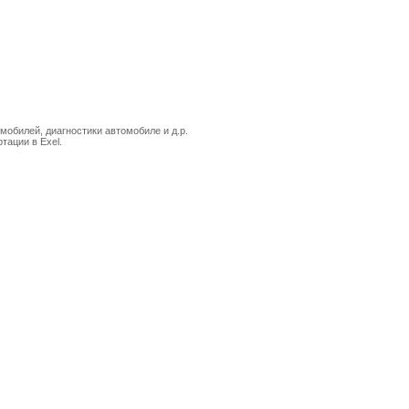
мобилей, диагностики автомобиле и д.р.
тации в Exel.