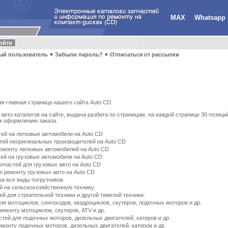
MAX
Whatsapp
ый пользователь
Забыли пароль?
Отписаться от рассылки
ая главная страница нашего сайта Auto CD.
авто каталогов на сайте, выдача разбита по страницам, на каждой странице 30 позици
 к оформлению заказа.
тей на легковые автомобили на Auto CD
стей неоригинальных производителей на Auto CD
емонту легковых автомобилей на Auto CD
тей на грузовые автомобили на Auto CD
пчастей для грузовых авто на Auto CD
о ремонту грузовых авто на Auto CD
на все виды погрузчиков.
й на сельскохозяйственную технику.
ей для строительной техники и другой тяжелой техники.
для мотоциклов, сенгоходов, квадроциклов, скутеров, лодочных моторов и др.
емонту мотоциклов, скутеров, ATV и др.
стей для лодочных моторов, дизельных двигателей, катеров и др.
монту лодочных моторов, дизельных двигателей, катеров и др.