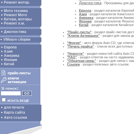
Ремонт мотор.
Диагностика
- Программы для диа
Мото техника
Европа
- раздел каталогов Европей
Азия
- раздел каталогов Азиатского
Ремонт Мото
Америка
- раздел каталогов Амерка
Катера, моторы
Япония
- раздел каталогов Японско
Ремонт л.м.
Китай
- раздел каталогов Китайског
Диагностика
"Прайс-листы"
- раздел прайс-листов дос
"Ключи Активации"
- раздел для заказа 
VMware сборки
"Форум"
- авто форум Auto CD, где отвеча
"Печать прайса"
- список всех доступных 
Европа
Азия
"Новости"
- раздел новостей сайта Auto C
Америка
"FAQ"
- раздел ответов на часто задаваем
Япония
"Обратная связь"
- раздел для связи с на
Китай
Ссылки
- раздел полезных авто ссылок.
ИСКАТЬ ВЕЗДЕ
для печати
Карта сайта
Авто ссылки