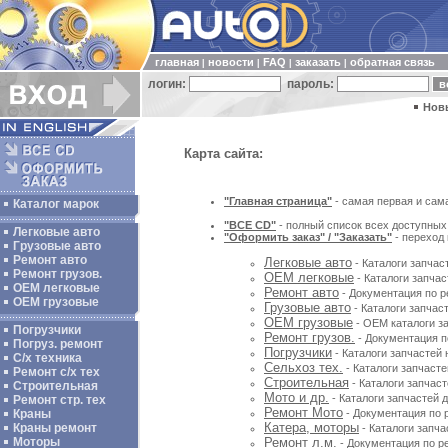
главная
новости
FAQ
заказать
обратная связь
|
|
|
|
логин:
пароль:
Нов
Карта сайта:
"Главная страница"
- самая первая и сам
Каталог марок
"ВСЕ CD"
- полный список всех доступных 
Легковые авто
"Оформить заказ" / "Заказать"
- переход
Грузовые авто
Ремонт авто
Легковые авто
- Каталоги запчас
Ремонт грузов.
ОЕМ легковые
- Каталоги запча
ОЕМ легковые
Ремонт авто
- Документация по р
OEM грузовые
Грузовые авто
- Каталоги запчас
OEM грузовые
- OEM каталоги за
Погрузчики
Ремонт грузов.
- Документация п
Погруз. ремонт
Погрузчики
- Каталоги запчастей 
С/х техника
Сельхоз тех.
- Каталоги запчасте
Ремонт с/х тех
Строительная
- Каталоги запчаст
Строительная
Мото и др.
- Каталоги запчастей 
Ремонт стр. тех
Ремонт Мото
Краны
- Документация по р
Катера, моторы
Краны ремонт
- Каталоги запча
Моторы
Ремонт л.м.
- Документация по ре