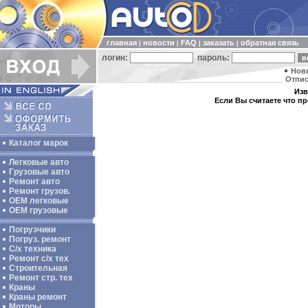
главная
новости
FAQ
заказать
обратная связь
|
|
|
|
логин:
пароль:
Нов
Отпис
Изв
Если Вы считаете что п
Каталог марок
Легковые авто
Грузовые авто
Ремонт авто
Ремонт грузов.
ОЕМ легковые
OEM грузовые
Погрузчики
Погруз. ремонт
С/х техника
Ремонт с/х тех
Строительная
Ремонт стр. тех
Краны
Краны ремонт
Моторы