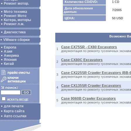
Количество CD/DVD:
1 CD
Ремонт мотор.
Дата обновления
7/2005
Мото техника
данных:
Ремонт Мото
ЦЕНА:
50 USD
Катера, моторы
Ремонт л.м.
Диагностика
Возможно Вас
VMware сборки
Case CX75SR - CX80 Excavators
Европа
1
документация по ремонту гусеничных экскават
Азия
Америка
Япония
Case CX80C Excavators
2
Китай
документация по ремонту гусеничных экскават
Case CX225SR Crawler Excavators (BB-
3
документация по ремонту гусеничных экскава
Case CX135SR Crawler Excavators
4
документация по ремонту гусеничных экскава
Case 9060B Crawler Excavators
ИСКАТЬ ВЕЗДЕ
5
документация по ремонту гусеничных экскават
для печати
Карта сайта
Авто ссылки