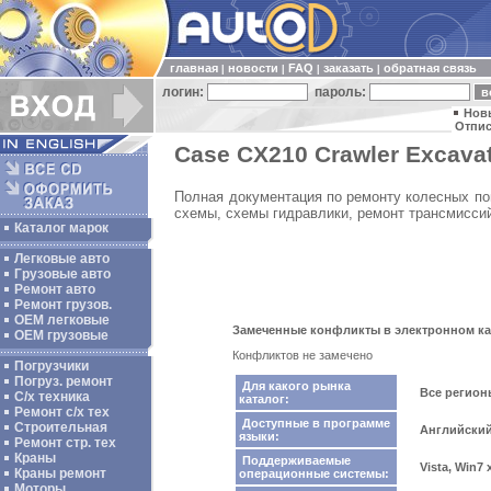
главная
новости
FAQ
заказать
обратная связь
|
|
|
|
логин:
пароль:
Нов
Отпис
Case CX210 Crawler Excavat
Полная документация по ремонту колесных пог
схемы, схемы гидравлики, ремонт трансмиссий
Каталог марок
Легковые авто
Грузовые авто
Ремонт авто
Ремонт грузов.
ОЕМ легковые
Замеченные конфликты в электронном ката
OEM грузовые
Конфликтов не замечено
Погрузчики
Погруз. ремонт
Для какого рынка
Все регио
С/х техника
каталог:
Ремонт с/х тех
Доступные в программе
Строительная
Английски
языки:
Ремонт стр. тех
Краны
Поддерживаемые
Vista, Win7
Краны ремонт
операционные системы:
Моторы