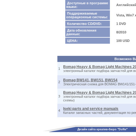
Доступные в программе
Английски
языки:
Поддерживаемые
Vista, Win7
операционные системы:
Количество CD/DVD:
1 DVD
Дата обновления
8/2010
данных:
ЦЕНА:
100 USD
Возможно Вас
Bomag Heavy & Bomag Light Machines 2
1
электронный каталог подбора запчастей для
Bomag BW141, BW151, BW154
2
Электрическая схема для BOMAG BW141/151-2, 
Bomag Heavy & Bomag Light Machines 2
3
электронный каталог подбора запчастей для 
схемы)
Iseki parts and service manuals
4
Каталог запасных частей, документация по р
Дизайн сайта креатив-бюро "DoNe"