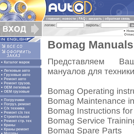
главная
новости
FAQ
заказать
обратная связь
|
|
|
|
логин:
пароль:
Нов
Отпис
Bomag Manuals 
Представляем Ва
Каталог марок
мануалов для техник
Легковые авто
Грузовые авто
Ремонт авто
Ремонт грузов.
ОЕМ легковые
Bomag Operating instr
OEM грузовые
Bomag Maintenance ins
Погрузчики
Погруз. ремонт
Bomag Instructions for
С/х техника
Ремонт с/х тех
Строительная
Bomag Service Trainin
Ремонт стр. тех
Краны
Bomag Spare Parts
Краны ремонт
Моторы