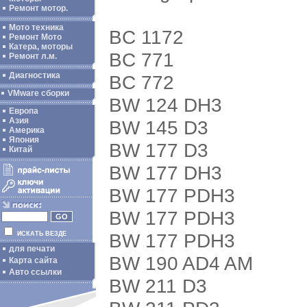
Ремонт мотор.
Мото техника
BC 1172
Ремонт Мото
Катера, моторы
BC 771
Ремонт л.м.
Диагностика
BC 772
VMware сборки
BW 124 DH3
Европа
Азия
BW 145 D3
Америка
Япония
BW 177 D3
Китай
BW 177 DH3
BW 177 PDH3
BW 177 PDH3
BW 177 PDH3
ИСКАТЬ ВЕЗДЕ
для печати
BW 190 AD4 AM
Карта сайта
Авто ссылки
BW 211 D3