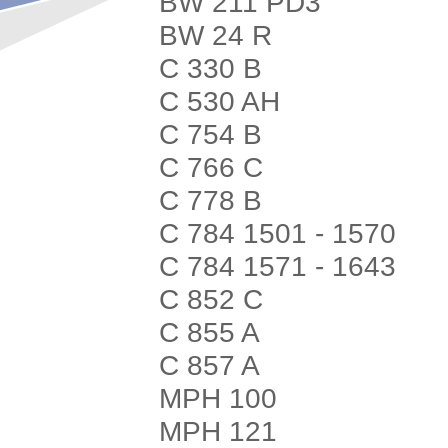
BW 211 PD3
BW 24 R
C 330 B
C 530 AH
C 754 B
C 766 C
C 778 B
C 784 1501 - 1570
C 784 1571 - 1643
C 852 C
C 855 A
C 857 A
MPH 100
MPH 121