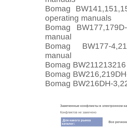
Bomag BW141,151,154
operating manuals
Bomag BW177,179D-4
manual
Bomag BW177-4,213
manual
Bomag BW211213216 D-
Bomag BW216,219DH-4 
Bomag BW216DH-3,225D
Замеченные конфликты в электронном ка
Конфликтов не замечено
Для какого рынка
Все регио
каталог: