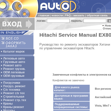
главная
новости
FAQ
заказать
обратная связь
|
|
|
|
логин:
пароль:
Нов
Отпис
Hitachi Service Manual EX80
Руководство по ремонту экскаваторов Хитачи 
по управлению экскаваторов Hitachi.
Каталог марок
Легковые авто
Грузовые авто
Ремонт авто
Ремонт грузов.
ОЕМ легковые
Замеченные конфликты в электронном ката
OEM грузовые
Конфликтов не замечено
Погрузчики
Погруз. ремонт
Для какого рынка
Все регио
С/х техника
каталог:
Ремонт с/х тех
Доступные в программе
Строительная
Английски
языки:
Ремонт стр. тех
Краны
Поддерживаемые
Vista, Win7
Краны ремонт
операционные системы:
Моторы