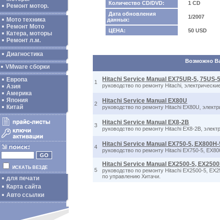
Количество CD/DVD:
1 CD
Ремонт мотор.
Дата обновления
1/2007
Мото техника
данных:
Ремонт Мото
ЦЕНА:
50 USD
Катера, моторы
Ремонт л.м.
Диагностика
Возможно Вас
VMware сборки
Hitachi Service Manual EX75UR-5, 75US-
Европа
1
руководство по ремонту Hitachi, электрически
Азия
Америка
Япония
Hitachi Service Manual EX80U
2
Китай
руководство по ремонту Hitachi EX80U, элект
Hitachi Service Manual EX8-2B
3
руководство по ремонту Hitachi EX8-2B, элек
Hitachi Service Manual EX750-5, EX800H-
4
руководство по ремонту Hitachi EX750-5, EX8
Hitachi Service Manual EX2500-5, EX250
ИСКАТЬ ВЕЗДЕ
5
руководство по ремонту Hitachi EX2500-5, EX
по управлению Хитачи.
для печати
Карта сайта
Авто ссылки