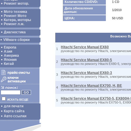
Количество CD/DVD:
1 CD
Ремонт мотор.
Дата обновления
1/2010
Мото техника
данных:
Ремонт Мото
ЦЕНА:
50 USD
Катера, моторы
Ремонт л.м.
Диагностика
Возможно Вас
VMware сборки
Hitachi Service Manual EX60
Европа
1
руководство по ремонту Hitachi, электрически
Азия
Америка
Япония
Hitachi Service Manual EX80-5
2
Китай
руководство по ремонту Hitachi EX80-5, элек
Hitachi Service Manual EX60-3
3
руководство по ремонту Hitachi, электрически
Hitachi Service Manual EX700, H, BE
4
руководство по ремонту Hitachi, электрически
Hitachi Service Manual EX750-5, EX800H-
ИСКАТЬ ВЕЗДЕ
5
руководство по ремонту Hitachi EX750-5, EX8
для печати
Карта сайта
Авто ссылки