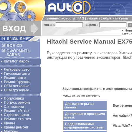
главная
новости
FAQ
заказать
обратная связь
|
|
|
|
логин:
пароль:
Нов
Отпис
Hitachi Service Manual EX75
Руководство по ремонту экскаваторов Хитачи
инструкции по управлению экскаваторов Hitach
Каталог марок
Легковые авто
Грузовые авто
Ремонт авто
Ремонт грузов.
ОЕМ легковые
Замеченные конфликты в электронном ката
OEM грузовые
Конфликтов не замечено
Погрузчики
Погруз. ремонт
Для какого рынка
Все регио
С/х техника
каталог:
Ремонт с/х тех
Доступные в программе
Строительная
Английски
языки:
Ремонт стр. тех
Краны
Поддерживаемые
Vista, Win7
Краны ремонт
операционные системы:
Моторы