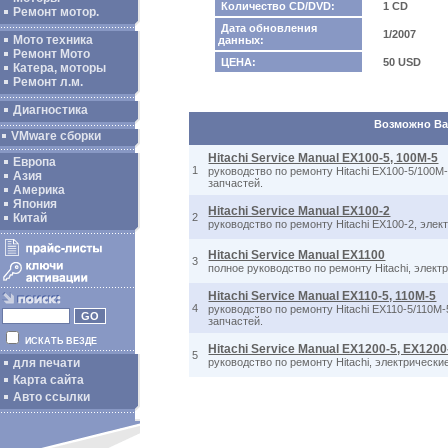
Количество CD/DVD:
1 CD
Ремонт мотор.
Дата обновления
1/2007
Мото техника
данных:
Ремонт Мото
ЦЕНА:
50 USD
Катера, моторы
Ремонт л.м.
Диагностика
Возможно Вас
VMware сборки
Hitachi Service Manual EX100-5, 100M-5
Европа
1
руководство по ремонту Hitachi EX100-5/100M
Азия
запчастей.
Америка
Япония
Hitachi Service Manual EX100-2
Китай
2
руководство по ремонту Hitachi EX100-2, эле
Hitachi Service Manual EX1100
3
полное руководство по ремонту Hitachi, элек
Hitachi Service Manual EX110-5, 110M-5
4
руководство по ремонту Hitachi EX110-5/110M
запчастей.
ИСКАТЬ ВЕЗДЕ
Hitachi Service Manual EX1200-5, EX120
5
для печати
руководство по ремонту Hitachi, электрическ
Карта сайта
Авто ссылки