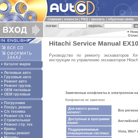
главная
новости
FAQ
заказать
обратная связь
|
|
|
|
логин:
пароль:
Нов
Отпис
Hitachi Service Manual EX10
Руководство по ремонту экскаваторов Хит
инструкции по управлению экскаваторов Hitach
Каталог марок
Легковые авто
Грузовые авто
Ремонт авто
Ремонт грузов.
ОЕМ легковые
Замеченные конфликты в электронном ката
OEM грузовые
Конфликтов не замечено
Погрузчики
Погруз. ремонт
Для какого рынка
Все регио
С/х техника
каталог:
Ремонт с/х тех
Доступные в программе
Строительная
Английски
языки:
Ремонт стр. тех
Краны
Поддерживаемые
Vista, Win7
Краны ремонт
операционные системы:
Моторы