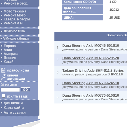
Количество CD/DVD:
1 CD
Ремонт мотор.
Дата обновления
1/2012
Мото техника
данных:
Ремонт Мото
ЦЕНА:
25 USD
Катера, моторы
Ремонт л.м.
Диагностика
Возможно Вас
VMware сборки
Dana Steering Axle MO745-601S10
Европа
1
документация по ремонту Dana Steering Ax
Азия
Америка
Япония
Dana Steering Axle MO730-529S20
2
Китай
документация по ремонту Dana Steering Ax
Tadano Driving Axle SHP-S11.8 Series
3
книга по ремонту ведущей оси SHP-S11.8
Dana Steering Axle MO770-624S10
4
документация по ремонту Dana Steering Ax
Dana Steering Axle MO770-510S10
ИСКАТЬ ВЕЗДЕ
5
документация по ремонту Dana Steering Ax
для печати
Карта сайта
Авто ссылки