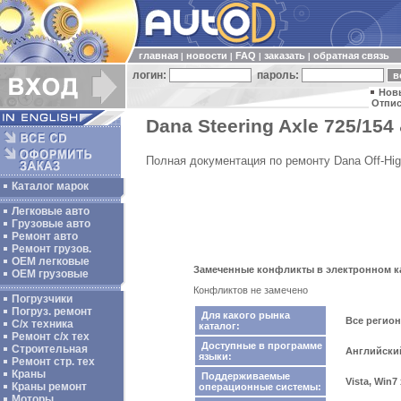
главная
новости
FAQ
заказать
обратная связь
|
|
|
|
логин:
пароль:
Нов
Отпис
Dana Steering Axle 725/154 
Полная документация по ремонту Dana Off-Hig
Каталог марок
Легковые авто
Грузовые авто
Ремонт авто
Ремонт грузов.
ОЕМ легковые
Замеченные конфликты в электронном ката
OEM грузовые
Конфликтов не замечено
Погрузчики
Погруз. ремонт
Для какого рынка
Все регио
С/х техника
каталог:
Ремонт с/х тех
Доступные в программе
Строительная
Английски
языки:
Ремонт стр. тех
Краны
Поддерживаемые
Vista, Win7
Краны ремонт
операционные системы:
Моторы